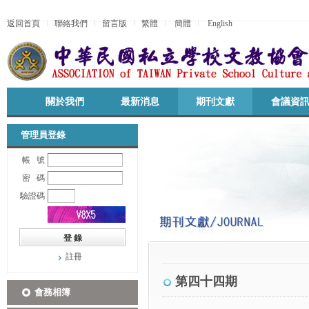
返回首頁
聯絡我們
留言版
繁體
簡體
English
關於我們
最新消息
期刊文獻
會議資
管理員登錄
帳 號
密 碼
驗證碼
註冊
第四十四期
會務相簿