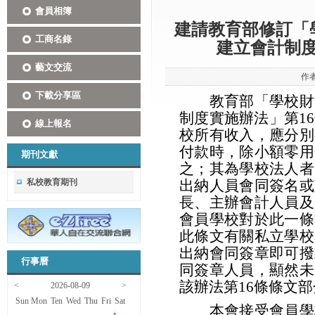
會員相簿
建請教育部修訂「
工商名錄
建立會計制度
藝文交流
作
下載分享區
教育部「學校財團
制度實施辦法」第1
線上報名
校所有收入，應分別
付款時，除小額零用
期刊文獻
之；其為學校法人者
私校教育期刊
出納人員會同簽名或
長、主辦會計人員及
會員學校對於此一條
此條文有關私立學校
出納會同簽章即可撥
行事曆
同簽章人員，顯然未
該辦法第16條條文
<
2026-08-09
>
Sun
Mon
Ten
Wed
Thu
Fri
Sat
本會接受會員學校