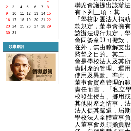
1
聯席會議提出該辦法
2
3
4
5
6
7
8
有下列三項：其一
9
10
11
12
13
14
15
「學校財團法人捐助
16
17
18
19
20
21
22
款規定，董事會擁有
23
24
25
26
27
28
29
該辦法現行規定，學
30
31
會同簽章即可撥款，
在外，無由瞭解支出
領導獻詞
監督之目的。其二、
會是學校法人及其所
責財產的管理、運用
使用及異動。準此，
董事會資產管理的範
責任而言，「私立學
校發生侵占、挪用或
其他財產之情事，法
法人促其歸還，屆期
學校法人全體董事負
人董事會既須擔負設