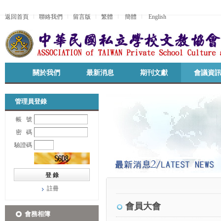
返回首頁
聯絡我們
留言版
繁體
簡體
English
關於我們
最新消息
期刊文獻
會議資
管理員登錄
帳 號
密 碼
驗證碼
註冊
會員大會
會務相簿