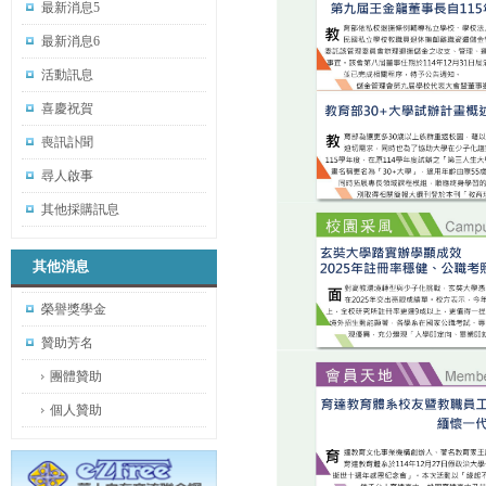
最新消息5
最新消息6
活動訊息
喜慶祝賀
喪訊訃聞
尋人啟事
其他採購訊息
其他消息
榮譽獎學金
贊助芳名
團體贊助
個人贊助