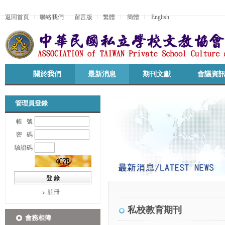
返回首頁
聯絡我們
留言版
繁體
簡體
English
關於我們
最新消息
期刊文獻
會議資
管理員登錄
帳 號
密 碼
驗證碼
註冊
私校教育期刊
會務相簿